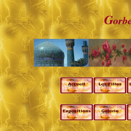
G
orb