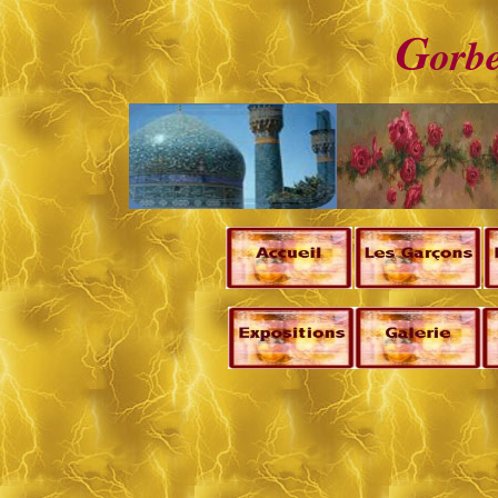
G
orb