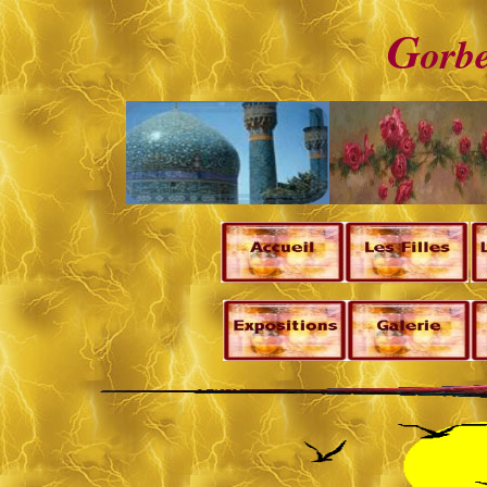
G
orb